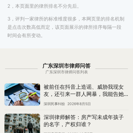
2，本页面里的律所排名不分先后。
3，评判一家律所的标准维度很多，本网页里的排名机制
是点击次数高低而定，该页面展示的律所排序每隔一段
时间会有所变动。
广东深圳市律师问答
广东深圳市律师问答列表
被前任在抖音上造谣、威胁我现女
友，还引来一群人网暴，我能告她
名誉侵权吗？
深圳民事纠纷
2026年8月5日
深圳律师解答：房产写未成年孩子
的名字，产权归谁？