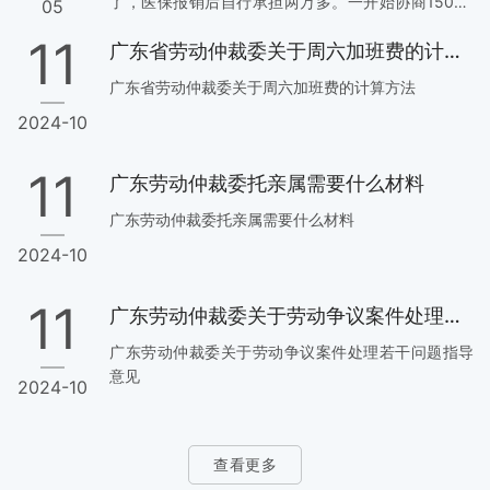
了，医保报销后自行承担两万多。一开始协商15000
05
签一次性了结协议，但现在乙方反悔，让我们给
11
广东省劳动仲裁委关于周六加班费的计算方法
15000不答应签协议，说等出院再说。 这是大概的事
情经过。2026年4月29日上午8时左右，乙方在甲方
广东省劳动仲裁委关于周六加班费的计算方法
自建房施工现场二层作业过程中不慎受伤。事发当日
2024-10
天气恶劣，存在狂风、大雨、地面及作业环境湿滑等
不安全因素。甲方确认，此前已向施工人员提示：遇
阴雨、大风等恶劣天气应暂停施工，待天气好转并具
11
广东劳动仲裁委托亲属需要什么材料
备安全施工条件后再进行作业。…
广东劳动仲裁委托亲属需要什么材料
2024-10
11
广东劳动仲裁委关于劳动争议案件处理若干问题指导意见
广东劳动仲裁委关于劳动争议案件处理若干问题指导
意见
2024-10
查看更多