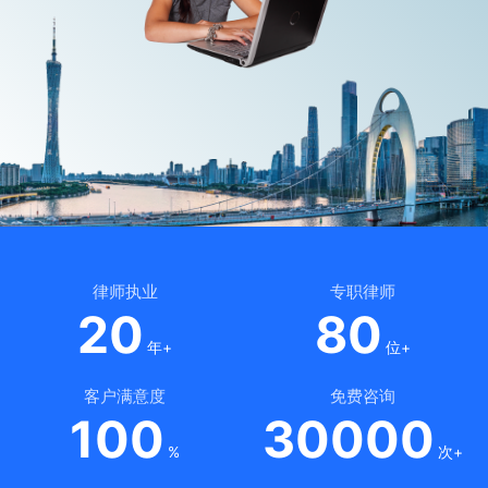
律师执业
专职律师
20
80
年+
位+
客户满意度
免费咨询
100
30000
%
次+