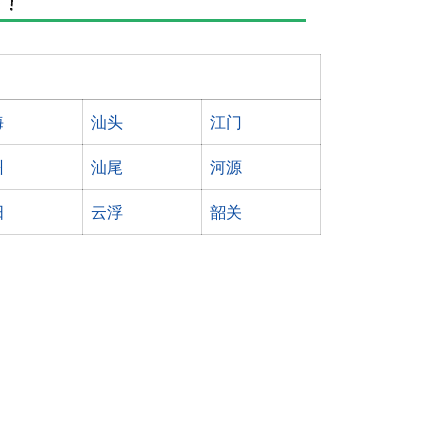
海
汕头
江门
州
汕尾
河源
阳
云浮
韶关