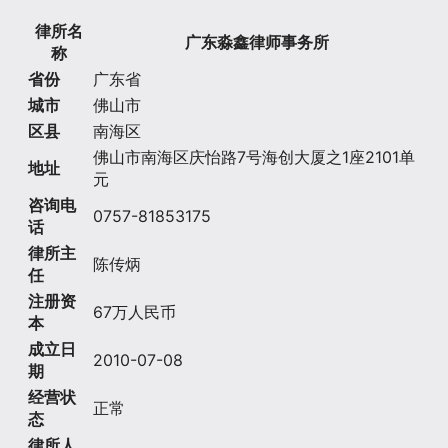
律所名
广东淼鑫律师事务所
称
省份
广东省
城市
佛山市
区县
南海区
佛山市南海区庆怡路7号海创大厦之1座2101单
地址
元
咨询电
0757-81853175
话
律所主
陈传炳
任
注册资
67万人民币
本
成立日
2010-07-08
期
经营状
正常
态
律所人