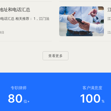
地址和电话汇总
电话汇总 相关推荐： 1，江门法
江
3日
江
查看更多
专职律师
客户满意度
80
100
位+
%