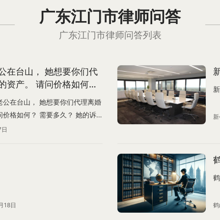
广东江门市律师问答
广东江门市律师问答列表
公在台山， 她想要你们代
的资产。 请问价格如何？
新
老公在台山， 她想要你们代理离婚
问价格如何？ 需要多久？ 她的诉
新
 原因是情感破例， 长期精神打
7日
你的微信推给她了， 她加你们了。
鹤
月18日
鹤