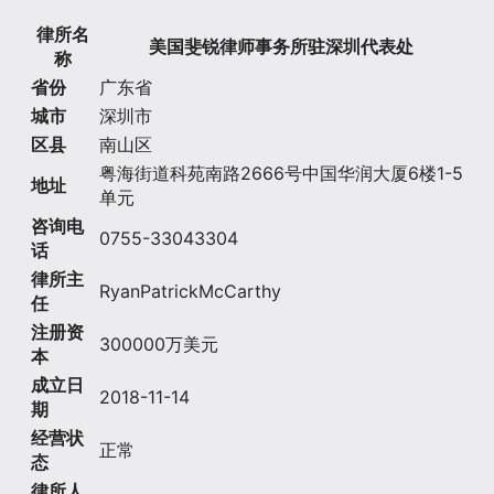
律所名
美国斐锐律师事务所驻深圳代表处
称
省份
广东省
城市
深圳市
区县
南山区
粤海街道科苑南路2666号中国华润大厦6楼1-5
地址
单元
咨询电
0755-33043304
话
律所主
RyanPatrickMcCarthy
任
注册资
300000万美元
本
成立日
2018-11-14
期
经营状
正常
态
律所人