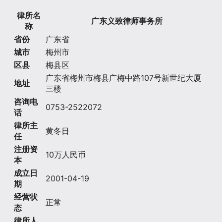
律所名
广东义致律师事务所
称
省份
广东省
城市
梅州市
区县
梅县区
广东省梅州市梅县广梅中路107号新世纪大厦
地址
三楼
咨询电
0753-2522072
话
律所主
黄冬日
任
注册资
10万人民币
本
成立日
2001-04-19
期
经营状
正常
态
律所人