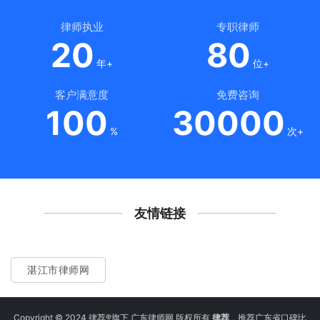
律师执业
专职律师
20
80
年+
位+
客户满意度
免费咨询
100
30000
%
次+
友情链接
湛江市律师网
Copyright © 2024 律荐®旗下 广东律师网 版权所有
律荐
，推荐广东省口碑比