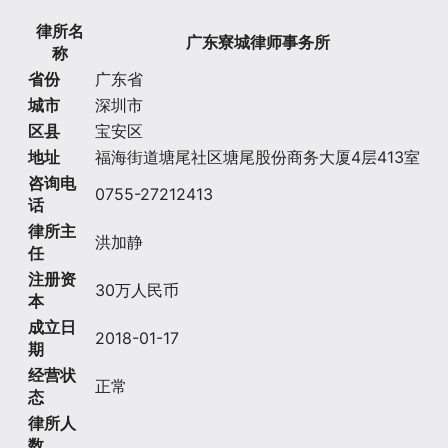
律所名
广东寮城律师事务所
称
省份
广东省
城市
深圳市
区县
宝安区
地址
福海街道塘尾社区塘尾股份商务大厦4层413室
咨询电
0755-27212413
话
律所主
洪加静
任
注册资
30万人民币
本
成立日
2018-01-17
期
经营状
正常
态
律所人
数