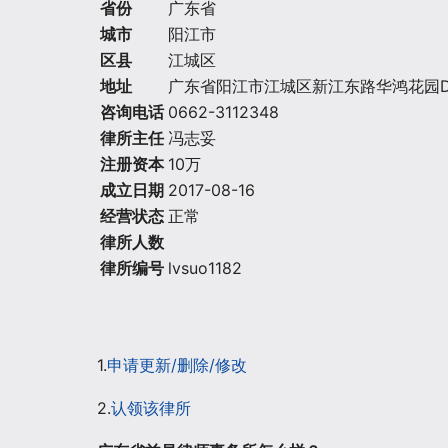
省份
广东省
城市
阳江市
区县
江城区
地址
广东省阳江市江城区新江东路华鸿花园D2-
咨询电话
0662-3112348
律所主任
冯志妥
注册资本
10万
成立日期
2017-08-16
经营状态
正常
律所人数
律所编号
lvsuo1182
1.
申请更新/删除/修改
2.
认领该律所