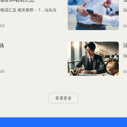
电话汇总 相关推荐： 1，汕头法
汕
3日
汕
钱
汕
5日
汕
查看更多