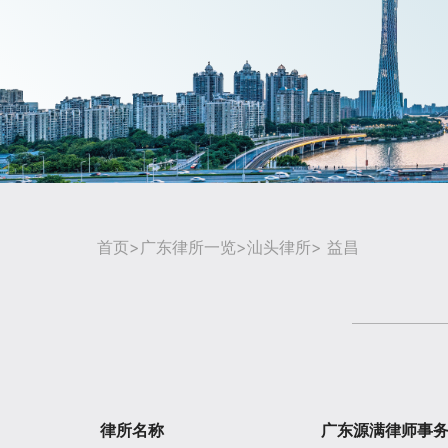
首页
>
广东律所一览
>
汕头律所
> 益昌
律所名称
广东源满律师事