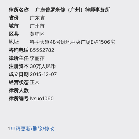
律所名称
广东普罗米修（广州）律师事务所
省份
广东省
城市
广州市
区县
黄埔区
地址
科学大道48号绿地中央广场E栋1506房
咨询电话
85552782
律所主任
李丽萍
注册资本
30万人民币
成立日期
2015-12-07
经营状态
正常
律所人数
律所编号
lvsuo1060
1.
申请更新/删除/修改