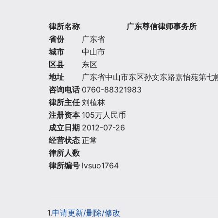
律所名称
广东尊信律师事务所
省份
广东省
城市
中山市
区县
东区
地址
广东省中山市东区孙文东路嘉怡苑第七幢
咨询电话
0760-88321983
律所主任
刘植林
注册资本
105万人民币
成立日期
2012-07-26
经营状态
正常
律所人数
律所编号
lvsuo1764
1.
申请更新/删除/修改