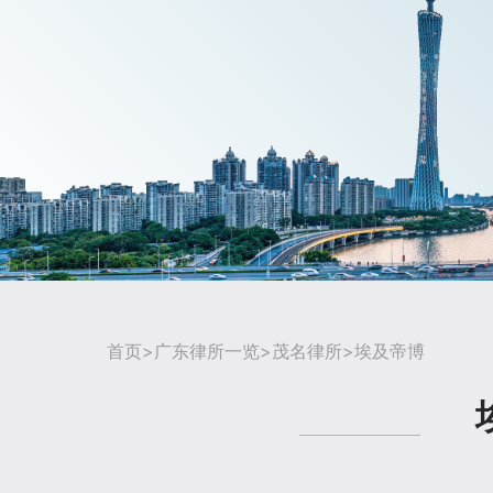
首页
>
广东律所一览
>
茂名律所
>埃及帝博