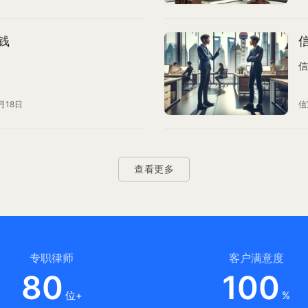
钱
信
月18日
信
查看更多
专职律师
客户满意度
80
100
位+
%