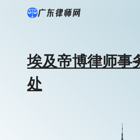
埃及帝博律师事
处