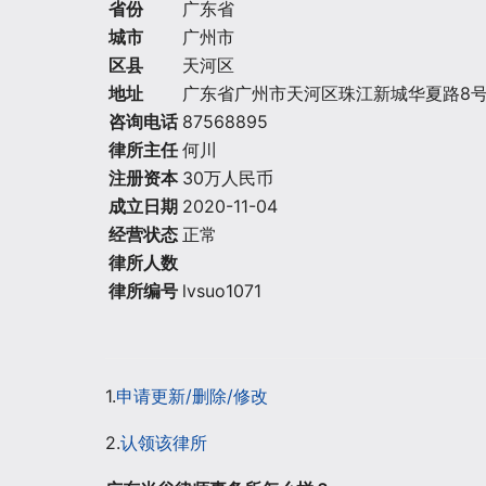
省份
广东省
城市
广州市
区县
天河区
地址
广东省广州市天河区珠江新城华夏路8号合
咨询电话
87568895
律所主任
何川
注册资本
30万人民币
成立日期
2020-11-04
经营状态
正常
律所人数
律所编号
lvsuo1071
1.
申请更新/删除/修改
2.
认领该律所