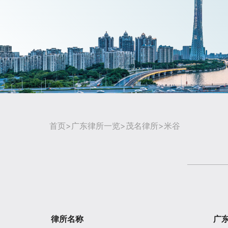
首页
>
广东律所一览
>
茂名律所
>米谷
律所名称
广