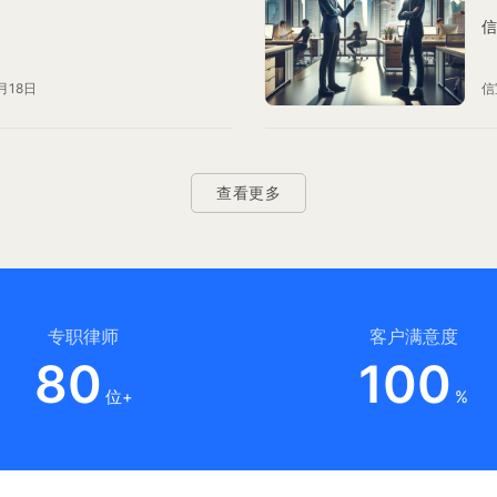
信
月18日
信
查看更多
专职律师
客户满意度
80
100
位+
%