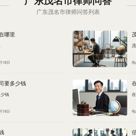
广东茂名市律师问答
广东茂名市律师问答列表
在哪里
里
茂
月18日
电
司要多少钱
多少钱
在
月18日
电
钱