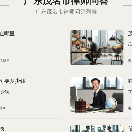
广东茂名市律师问答
广东茂名市律师问答列表
在哪里
里
茂
月18日
电
司要多少钱
多少钱
在
月18日
电
钱