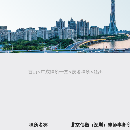
首页
>
广东律所一览
>
茂名律所
>源杰
律所名称
北京倡衡（深圳）律师事务