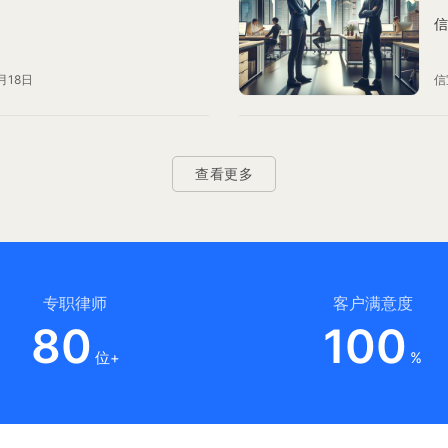
信
月18日
信
查看更多
专职律师
客户满意度
80
100
位+
%