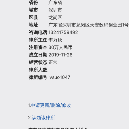
省份
广东省
城市
深圳市
区县
龙岗区
地址
广东省深圳市龙岗区天安数码创业园1号厂
咨询电话
13241759492
律所主任
李万秋
注册资本
30万人民币
成立日期
2019-11-28
经营状态
正常
律所人数
律所编号
lvsuo1047
1.
申请更新/删除/修改
2.
认领该律所