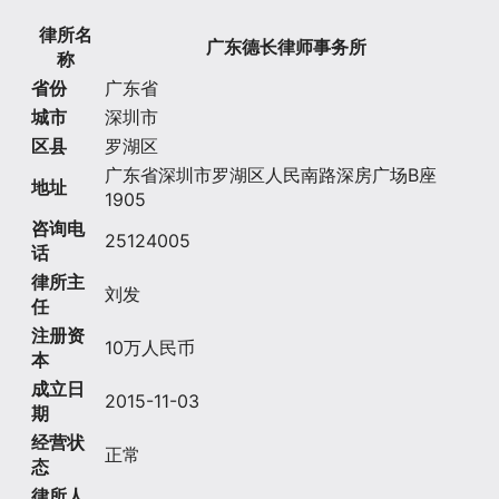
律所名
广东德长律师事务所
称
省份
广东省
城市
深圳市
区县
罗湖区
广东省深圳市罗湖区人民南路深房广场B座
地址
1905
咨询电
25124005
话
律所主
刘发
任
注册资
10万人民币
本
成立日
2015-11-03
期
经营状
正常
态
律所人