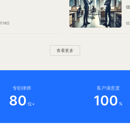
信
月18日
信
查看更多
专职律师
客户满意度
80
100
位+
%