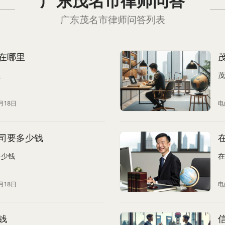
广东茂名市律师问答
广东茂名市律师问答列表
在哪里
里
茂
月18日
电
司要多少钱
多少钱
在
月18日
电
钱