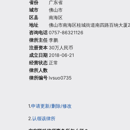
省份
广东省
城市
佛山市
区县
南海区
地址
佛山市南海区桂城街道南四路百纳大厦2栋
咨询电话
0757-86321126
律所主任
李鹏
注册资本
30万人民币
成立日期
2018-06-21
经营状态
正常
律所人数
律所编号
lvsuo0735
1.
申请更新/删除/修改
2.
认领该律所