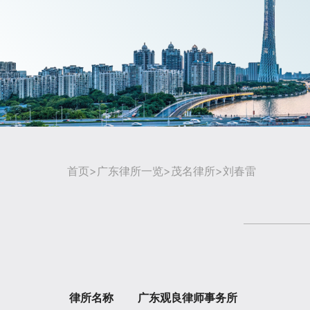
首页
>
广东律所一览
>
茂名律所
>刘春雷
律所名称
广东观良律师事务所