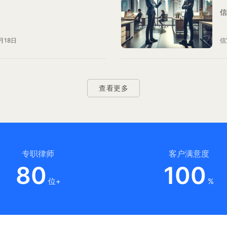
信
月18日
信
查看更多
专职律师
客户满意度
80
100
位+
%