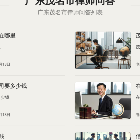
广东茂名市律师问答
广东茂名市律师问答列表
在哪里
里
茂
月18日
电
司要多少钱
多少钱
在
月18日
电
钱