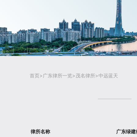
首页
>
广东律所一览
>
茂名律所
>中远蓝天
律所名称
广东绿建