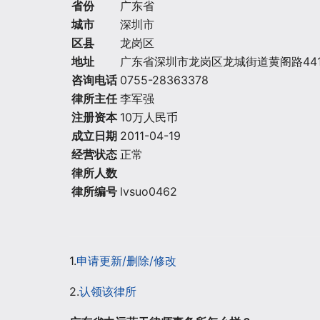
省份
广东省
城市
深圳市
区县
龙岗区
地址
广东省深圳市龙岗区龙城街道黄阁路441
咨询电话
0755-28363378
律所主任
李军强
注册资本
10万人民币
成立日期
2011-04-19
经营状态
正常
律所人数
律所编号
lvsuo0462
1.
申请更新/删除/修改
2.
认领该律所