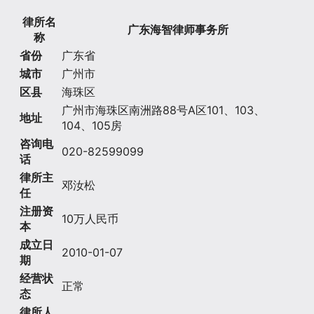
律所名
广东海智律师事务所
称
省份
广东省
城市
广州市
区县
海珠区
广州市海珠区南洲路88号A区101、103、
地址
104、105房
咨询电
020-82599099
话
律所主
邓汝松
任
注册资
10万人民币
本
成立日
2010-01-07
期
经营状
正常
态
律所人