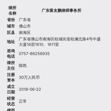
律所
广东富友鹏律师事务所
名称
省份
广东省
城市
佛山市
区县
南海区
广东省佛山市南海区桂城街道桂澜北路4号中盛
地址
大厦16层1610、1611室
咨询
0757-86256935
电话
律所
陈凯
主任
注册
30万人民币
资本
成立
2018-06-22
日期
经营
正常
状态
律所