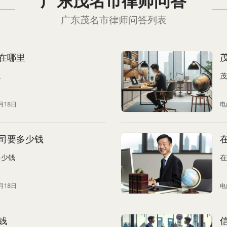
广东茂名市律师问答
广东茂名市律师问答列表
在哪里
里
茂
月18日
电
司要多少钱
多少钱
在
月18日
电
钱