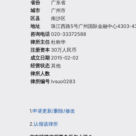
省份
广东省
城市
广州市
区县
南沙区
地址
珠江西路5号广州国际金融中心4303-4
咨询电话
020-33372588
律所主任
杜称华
注册资本
30万人民币
成立日期
2015-02-02
经营状态
其他
律所人数
律所编号
lvsuo0283
1.
申请更新/删除/修改
2.
认领该律所