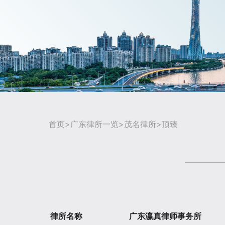
首页
>
广东律所一览
>
茂名律所
>顶臻
律所名称
广东瀛真律师事务所