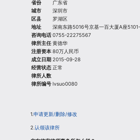
省份
广东省
城市
深圳市
区县
罗湖区
地址
深南东路5016号京基一百大厦A座5101-
咨询电话
0755-22275567
律所主任
黄德华
注册资本
80万人民币
成立日期
2015-09-28
经营状态
正常
律所人数
律所编号
lvsuo0080
1.
申请更新/删除/修改
2.
认领该律所