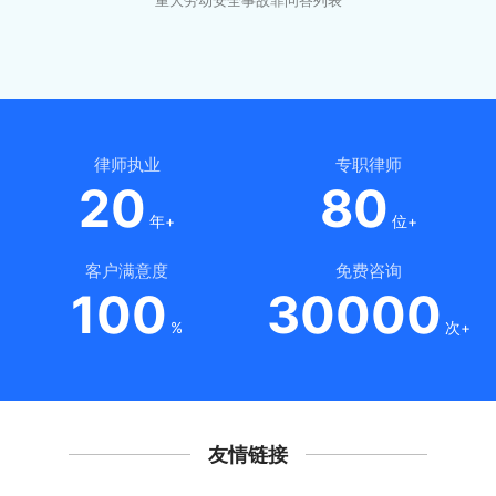
重大劳动安全事故罪问答列表
律师执业
专职律师
20
80
年+
位+
客户满意度
免费咨询
100
30000
%
次+
友情链接