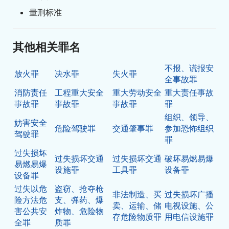
量刑标准
其他相关罪名
不报、谎报安
放火罪
决水罪
失火罪
全事故罪
消防责任
工程重大安全
重大劳动安全
重大责任事故
事故罪
事故罪
事故罪
罪
组织、领导、
妨害安全
危险驾驶罪
交通肇事罪
参加恐怖组织
驾驶罪
罪
过失损坏
过失损坏交通
过失损坏交通
破坏易燃易爆
易燃易爆
设施罪
工具罪
设备罪
设备罪
过失以危
盗窃、抢夺枪
非法制造、买
过失损坏广播
险方法危
支、弹药、爆
卖、运输、储
电视设施、公
害公共安
炸物、危险物
存危险物质罪
用电信设施罪
全罪
质罪