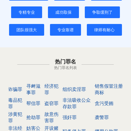
专精专业
成功取保
争取缓刑了
团队很强大
专业靠谱
律师有耐心
热门罪名
热门罪名列表
寻衅滋
经济犯
销售假冒注册
诈骗罪
组织卖淫罪
事罪
罪
商标
毒品犯
非法吸收公众
帮信罪
盗窃罪
贪污受贿
罪
存款罪
涉黄犯
故意伤
抢劫罪
强奸罪
袭警罪
罪
害罪
非法经
妨害公
开设赌