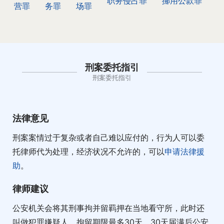
职务侵占罪
挪用公款罪
营罪
务罪
场罪
刑案委托指引
刑案委托指引
法律意见
刑案案情过于复杂或者自己难以应付的，行为人可以委
托律师代为处理，经济状况不允许的，可以
申请法律援
助
。
律师建议
公安机关会将其刑事拘并留羁押在当地看守所，此时还
叫做犯罪嫌疑人，拘留期限最多30天，30天届满后公安