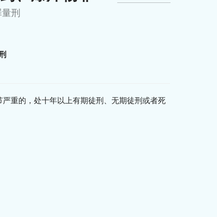
罪量刑
刑
节严重的，处十年以上有期徒刑、无期徒刑或者死
。