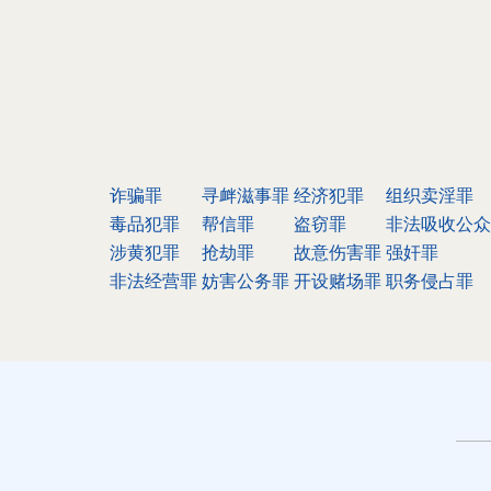
诈骗罪
寻衅滋事罪
经济犯罪
组织卖淫罪
毒品犯罪
帮信罪
盗窃罪
非法吸收公众
涉黄犯罪
抢劫罪
故意伤害罪
强奸罪
非法经营罪
妨害公务罪
开设赌场罪
职务侵占罪