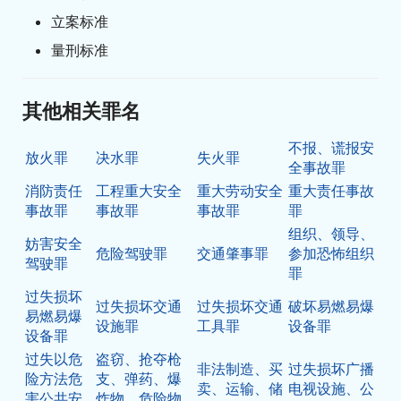
立案标准
量刑标准
其他相关罪名
不报、谎报安
放火罪
决水罪
失火罪
全事故罪
消防责任
工程重大安全
重大劳动安全
重大责任事故
事故罪
事故罪
事故罪
罪
组织、领导、
妨害安全
危险驾驶罪
交通肇事罪
参加恐怖组织
驾驶罪
罪
过失损坏
过失损坏交通
过失损坏交通
破坏易燃易爆
易燃易爆
设施罪
工具罪
设备罪
设备罪
过失以危
盗窃、抢夺枪
非法制造、买
过失损坏广播
险方法危
支、弹药、爆
卖、运输、储
电视设施、公
害公共安
炸物、危险物