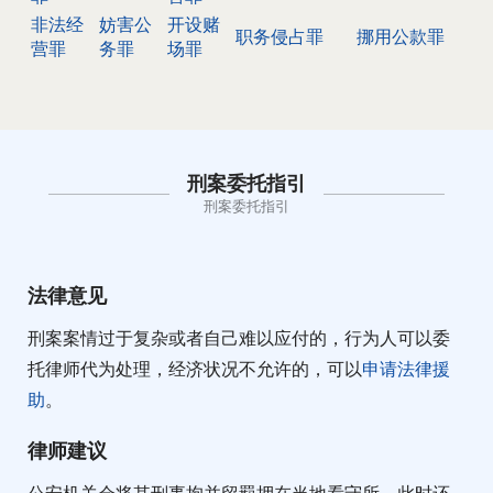
非法经
妨害公
开设赌
职务侵占罪
挪用公款罪
营罪
务罪
场罪
刑案委托指引
刑案委托指引
法律意见
刑案案情过于复杂或者自己难以应付的，行为人可以委
托律师代为处理，经济状况不允许的，可以
申请法律援
助
。
律师建议
公安机关会将其刑事拘并留羁押在当地看守所，此时还