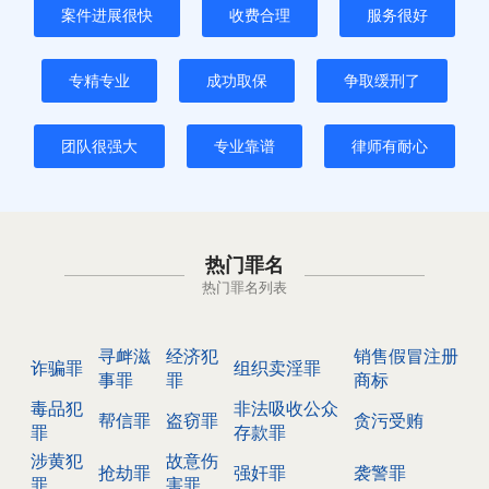
案件进展很快
收费合理
服务很好
专精专业
成功取保
争取缓刑了
团队很强大
专业靠谱
律师有耐心
热门罪名
热门罪名列表
寻衅滋
经济犯
销售假冒注册
诈骗罪
组织卖淫罪
事罪
罪
商标
毒品犯
非法吸收公众
帮信罪
盗窃罪
贪污受贿
罪
存款罪
涉黄犯
故意伤
抢劫罪
强奸罪
袭警罪
罪
害罪