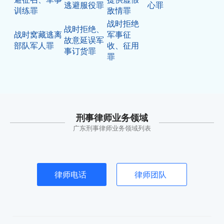
逃避服役罪
心罪
训练罪
敌情罪
战时拒绝
战时拒绝、
战时窝藏逃离
军事征
故意延误军
部队军人罪
收、征用
事订货罪
罪
刑事律师业务领域
广东刑事律师业务领域列表
律师电话
律师团队