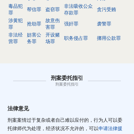
毒品犯
非法吸收公众
帮信罪
盗窃罪
贪污受贿
罪
存款罪
涉黄犯
故意伤
抢劫罪
强奸罪
袭警罪
罪
害罪
非法经
妨害公
开设赌
职务侵占罪
挪用公款罪
营罪
务罪
场罪
刑案委托指引
刑案委托指引
法律意见
刑案案情过于复杂或者自己难以应付的，行为人可以委
托律师代为处理，经济状况不允许的，可以
申请法律援