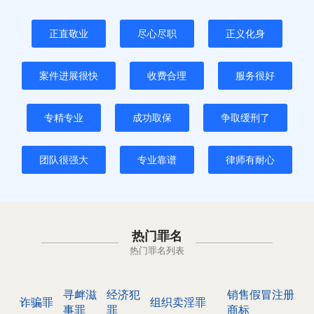
正直敬业
尽心尽职
正义化身
案件进展很快
收费合理
服务很好
专精专业
成功取保
争取缓刑了
团队很强大
专业靠谱
律师有耐心
热门罪名
热门罪名列表
寻衅滋
经济犯
销售假冒注册
诈骗罪
组织卖淫罪
事罪
罪
商标