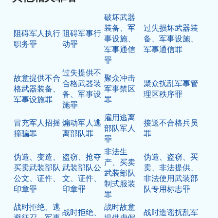
破坏武器
装备、军
过失损坏武器装
阻碍军人执行
阻碍军事行
事设施、
备、军事设施、
职务罪
动罪
军事通信
军事通信罪
罪
过失提供不
故意提供不合
聚众冲击
合格武器装
聚众扰乱军事管
格武器装备、
军事禁区
备、军事设
理区秩序罪
军事设施罪
罪
施罪
雇用逃离
冒充军人招摇
煽动军人逃
接送不合格兵员
部队军人
撞骗罪
离部队罪
罪
罪
非法生
伪造、变造、
盗窃、抢夺
伪造、盗窃、买
产、买卖
买卖武装部队
武装部队公
卖、非法提供、
武装部队
公文、证件、
文、证件、
非法使用武装部
制式服装
印章罪
印章罪
队专用标志罪
罪
战时拒绝、逃
战时故意
战时拒绝、
战时造谣扰乱军
避征召、军事
提供虚假