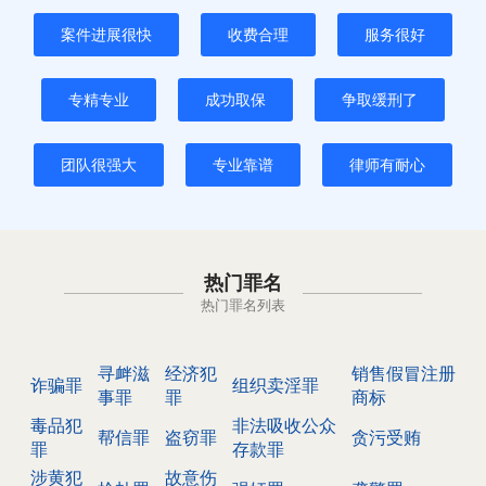
案件进展很快
收费合理
服务很好
专精专业
成功取保
争取缓刑了
团队很强大
专业靠谱
律师有耐心
热门罪名
热门罪名列表
寻衅滋
经济犯
销售假冒注册
诈骗罪
组织卖淫罪
事罪
罪
商标
毒品犯
非法吸收公众
帮信罪
盗窃罪
贪污受贿
罪
存款罪
涉黄犯
故意伤