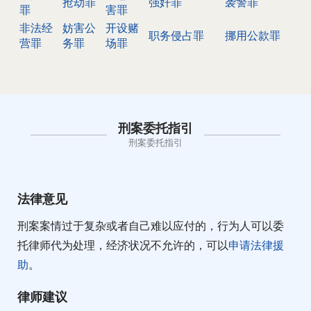
抢劫罪
强奸罪
袭警罪
罪
害罪
非法经
妨害公
开设赌
职务侵占罪
挪用公款罪
营罪
务罪
场罪
刑案委托指引
刑案委托指引
法律意见
刑案案情过于复杂或者自己难以应付的，行为人可以委
托律师代为处理，经济状况不允许的，可以
申请法律援
助
。
律师建议