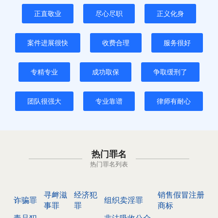
正直敬业
尽心尽职
正义化身
案件进展很快
收费合理
服务很好
专精专业
成功取保
争取缓刑了
团队很强大
专业靠谱
律师有耐心
热门罪名
热门罪名列表
寻衅滋
经济犯
销售假冒注册
诈骗罪
组织卖淫罪
事罪
罪
商标
毒品犯
非法吸收公众