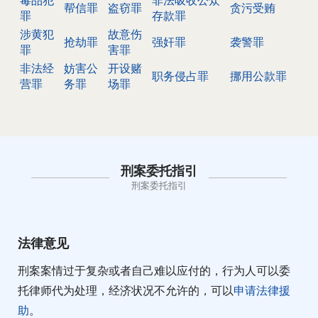
帮信罪
盗窃罪
贪污受贿
罪
存款罪
涉黄犯
故意伤
抢劫罪
强奸罪
袭警罪
罪
害罪
非法经
妨害公
开设赌
职务侵占罪
挪用公款罪
营罪
务罪
场罪
刑案委托指引
刑案委托指引
法律意见
刑案案情过于复杂或者自己难以应付的，行为人可以委
托律师代为处理，经济状况不允许的，可以
申请法律援
助
。