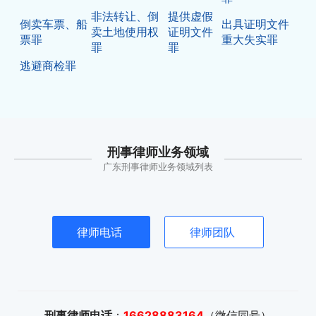
非法转让、倒
提供虚假
倒卖车票、船
出具证明文件
卖土地使用权
证明文件
票罪
重大失实罪
罪
罪
逃避商检罪
刑事律师业务领域
广东刑事律师业务领域列表
律师电话
律师团队
刑事律师电话
：
16628883164
（微信同号）