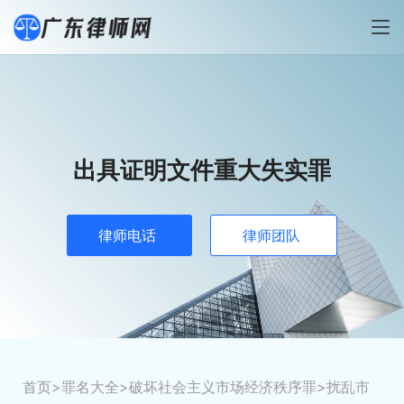
出具证明文件重大失实罪
律师电话
律师团队
首页
>
罪名大全
>
破坏社会主义市场经济秩序罪
>
扰乱市