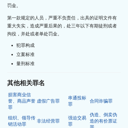
罚金。
第一款规定的人员，严重不负责任，出具的证明文件有
重大失实，造成严重后果的，处三年以下有期徒刑或者
拘役，并处或者单处罚金。
犯罪构成
立案标准
量刑标准
其他相关罪名
损害商业信
串通投标
誉、商品声誉
虚假广告罪
合同诈骗罪
罪
罪
伪造、倒卖伪
组织、领导传
强迫交易
非法经营罪
造的有价票证
销活动罪
罪
罪