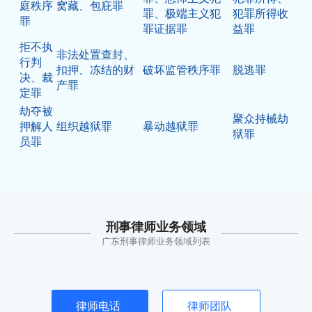
庭秩序
窝藏、包庇罪
罪、极端主义犯
犯罪所得收
罪
罪证据罪
益罪
拒不执
非法处置查封、
行判
扣押、冻结的财
破坏监管秩序罪
脱逃罪
决、裁
产罪
定罪
劫夺被
聚众持械劫
押解人
组织越狱罪
暴动越狱罪
狱罪
员罪
刑事律师业务领域
广东刑事律师业务领域列表
律师电话
律师团队