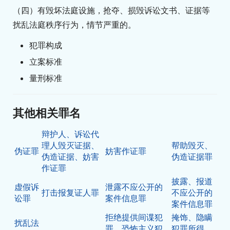
（四）有毁坏法庭设施，抢夺、损毁诉讼文书、证据等
扰乱法庭秩序行为，情节严重的。
犯罪构成
立案标准
量刑标准
其他相关罪名
辩护人、诉讼代
理人毁灭证据、
帮助毁灭、
伪证罪
妨害作证罪
伪造证据、妨害
伪造证据罪
作证罪
披露、报道
虚假诉
泄露不应公开的
打击报复证人罪
不应公开的
讼罪
案件信息罪
案件信息罪
拒绝提供间谍犯
掩饰、隐瞒
扰乱法
罪、恐怖主义犯
犯罪所得、