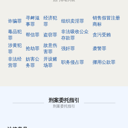
寻衅滋
经济犯
销售假冒注册
诈骗罪
组织卖淫罪
事罪
罪
商标
毒品犯
非法吸收公众
帮信罪
盗窃罪
贪污受贿
罪
存款罪
涉黄犯
故意伤
抢劫罪
强奸罪
袭警罪
罪
害罪
非法经
妨害公
开设赌
职务侵占罪
挪用公款罪
营罪
务罪
场罪
刑案委托指引
刑案委托指引