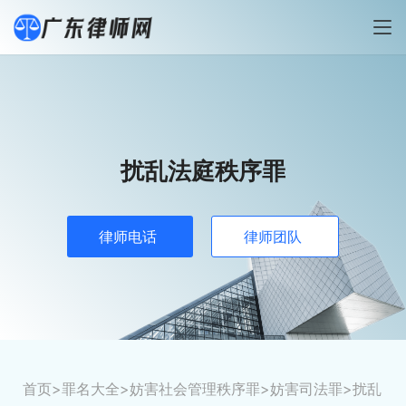
扰乱法庭秩序罪
律师电话
律师团队
首页
>
罪名大全
>
妨害社会管理秩序罪
>
妨害司法罪
>扰乱