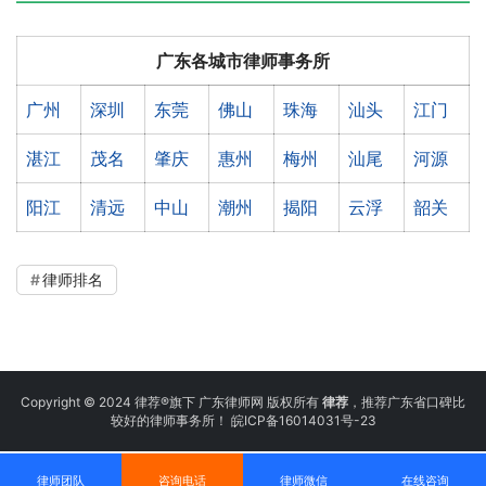
广东各城市律师事务所
广州
深圳
东莞
佛山
珠海
汕头
江门
湛江
茂名
肇庆
惠州
梅州
汕尾
河源
阳江
清远
中山
潮州
揭阳
云浮
韶关
律师排名
Copyright © 2024 律荐®旗下 广东律师网 版权所有
律荐
，推荐广东省口碑比
较好的律师事务所！
皖ICP备16014031号-23
律师团队
咨询电话
律师微信
在线咨询