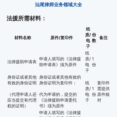
汕尾律师业务领域大全
法援所需材料：
纸
质/
份
材料名称
原件/复印件
备注
电
数
子
纸
申请人填写的《法律援
质/
1
法律援助申请表
助申请表》须为原件
电
份
子
身份证或者其他
身份证或者其他有效的
有效的身份证明
身份证明为复印件；
纸
复印件
质/
1
需提供
（代理申请人还
代为申请的，提交的
电
份
原件核
应当提交有代理
《法律援助申请委托
子
对
权的证明）
书》须为原件
申请人填写的《法律援