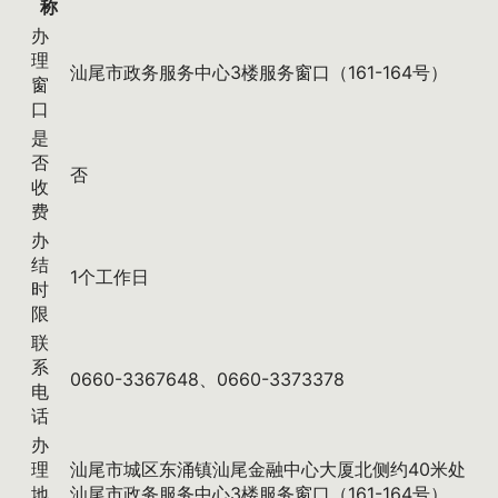
称
办
理
汕尾市政务服务中心3楼服务窗口（161-164号）
窗
口
是
否
否
收
费
办
结
1个工作日
时
限
联
系
0660-3367648、0660-3373378
电
话
办
理
汕尾市城区东涌镇汕尾金融中心大厦北侧约40米处
地
汕尾市政务服务中心3楼服务窗口（161-164号）