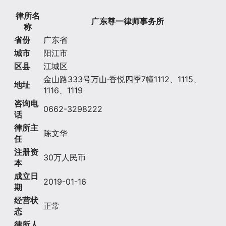
律所名
广东尊一律师事务所
称
省份
广东省
城市
阳江市
区县
江城区
金山路333号万山·香悦四季7幢1112、1115、
地址
1116、1119
咨询电
0662-3298222
话
律所主
陈文华
任
注册资
30万人民币
本
成立日
2019-01-16
期
经营状
正常
态
律所人