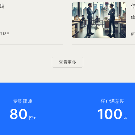
钱
信
月18日
信
查看更多
专职律师
客户满意度
80
100
位+
%