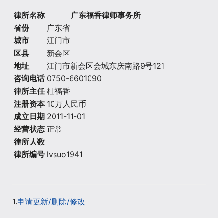
律所名称
广东福香律师事务所
省份
广东省
城市
江门市
区县
新会区
地址
江门市新会区会城东庆南路9号121
咨询电话
0750-6601090
律所主任
杜福香
注册资本
10万人民币
成立日期
2011-11-01
经营状态
正常
律所人数
律所编号
lvsuo1941
1.
申请更新/删除/修改