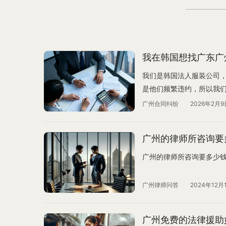
我在韩国想找广东广
我们是韩国法人服装公司，
是他们频繁违约，所以我
自动延期，他们想我们要
广州合同纠纷
2026年2月9
我们的货在他们仓库(金额
们。像人质一样压在那里
广州的律师所咨询要
我们错过买卖季节,那批货
时间。合同上写写有争议
广州的律师所咨询要多少
是不是要在韩国法院受理
们50W人民币，但是他们
广州律师问答
2024年12月
以拿那个韩国的判决书找…
广州免费的法律援助