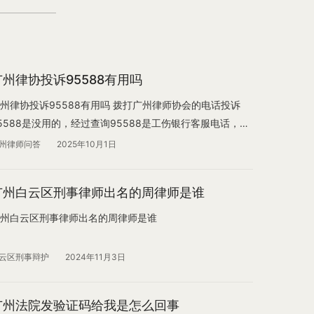
广州律协投诉95588有用吗
州律协投诉95588有用吗 拨打广州律师协会的电话投诉
5588是没用的，经过查询95588是工伤银行客服电话，您
以直接拨打95588选择投诉分机号。
州律师问答
2025年10月1日
广州白云区刑事律师出名的周律师是谁
州白云区刑事律师出名的周律师是谁
云区刑事辩护
2024年11月3日
广州法院发验证码给我是怎么回事