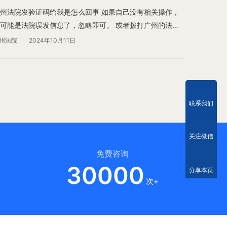
州法院发验证码给我是怎么回事 如果自己没有相关操作，
可能是法院误发信息了，忽略即可。 或者拨打广州的法院
话咨询一下情况。 您可以点击下方链接查询广州各区法院
州法院
2024年10月11日
地址和电话。
联系我们
关注微信
免费咨询
30000
分享本页
次+