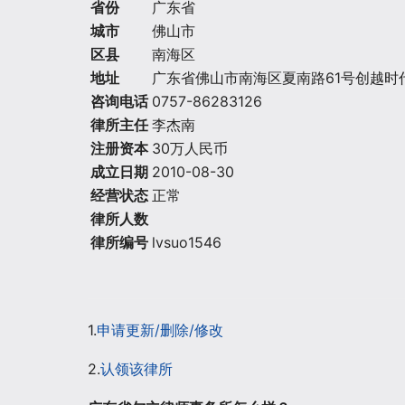
省份
广东省
城市
佛山市
区县
南海区
地址
广东省佛山市南海区夏南路61号创越时代
咨询电话
0757-86283126
律所主任
李杰南
注册资本
30万人民币
成立日期
2010-08-30
经营状态
正常
律所人数
律所编号
lvsuo1546
1.
申请更新/删除/修改
2.
认领该律所