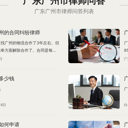
广东广州市律师问答
广东广州市律师问答列表
州的合同纠纷律师
找广州的物流合作了3年左右。但
广
们单方面解除合作了。合同是每年
9
求剩下合同那几个月的补偿。但是
可
日
广
达到50万人民币)，他们不给我
，等我们赔偿了才放货。导致现在
多少钱
是羽绒服,现在已经晚了。错过交货
时按照我方所在管辖权法院解决就
钱
广
？那如果韩国法院要求他们赔偿我
不执行是不是也可以？或者我们可
18日
白
如何申请