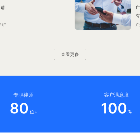
申请
广
有
电
21日
广
的
查看更多
专职律师
客户满意度
80
100
位+
%