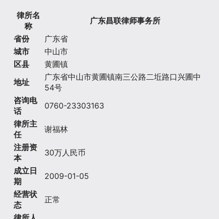
律所名
广东昌联律师事务所
称
省份
广东省
城市
中山市
区县
黄圃镇
广东省中山市黄圃镇南三公路二坵路口兴圃中
地址
54号
咨询电
0760-23303163
话
律所主
谢福林
任
注册资
30万人民币
本
成立日
2009-01-05
期
经营状
正常
态
律所人