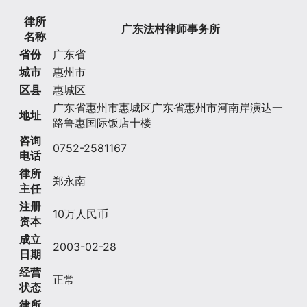
律所
广东法村律师事务所
名称
省份
广东省
城市
惠州市
区县
惠城区
广东省惠州市惠城区广东省惠州市河南岸演达一
地址
路鲁惠国际饭店十楼
咨询
0752-2581167
电话
律所
郑永南
主任
注册
10万人民币
资本
成立
2003-02-28
日期
经营
正常
状态
律所