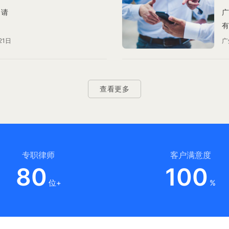
申请
广
有
电
21日
广
的
查看更多
专职律师
客户满意度
80
100
位+
%