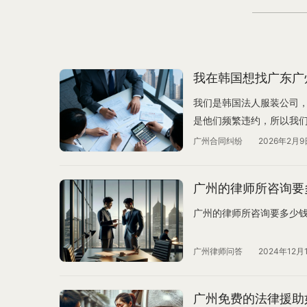
我在韩国想找广东广
我们是韩国法人服装公司，
是他们频繁违约，所以我
自动延期，他们想我们要
广州合同纠纷
2026年2月9
我们的货在他们仓库(金额
们。像人质一样压在那里
广州的律师所咨询要
我们错过买卖季节,那批货
时间。合同上写写有争议
广州的律师所咨询要多少
是不是要在韩国法院受理
们50W人民币，但是他们
广州律师问答
2024年12月
以拿那个韩国的判决书找…
广州免费的法律援助