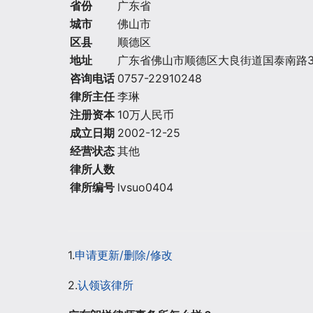
省份
广东省
城市
佛山市
区县
顺德区
地址
广东省佛山市顺德区大良街道国泰南路3号保利
咨询电话
0757-22910248
律所主任
李琳
注册资本
10万人民币
成立日期
2002-12-25
经营状态
其他
律所人数
律所编号
lvsuo0404
1.
申请更新/删除/修改
2.
认领该律所