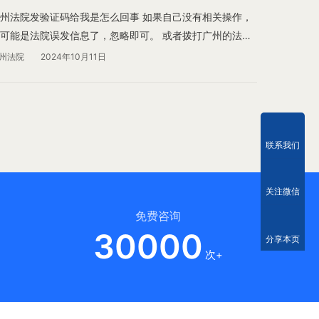
州法院发验证码给我是怎么回事 如果自己没有相关操作，
可能是法院误发信息了，忽略即可。 或者拨打广州的法院
话咨询一下情况。 您可以点击下方链接查询广州各区法院
州法院
2024年10月11日
地址和电话。
联系我们
关注微信
免费咨询
30000
分享本页
次+