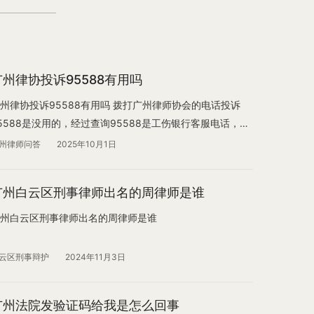
广州律协投诉95588有用吗
州律协投诉95588有用吗 拨打广州律师协会的电话投诉
5588是没用的，经过查询95588是工伤银行客服电话，您
以直接拨打95588选择投诉分机号。
州律师问答
2025年10月1日
广州白云区刑事律师出名的周律师是谁
州白云区刑事律师出名的周律师是谁
云区刑事辩护
2024年11月3日
广州法院发验证码给我是怎么回事