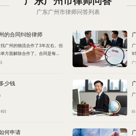
广东广州市律师问答
广东广州市律师问答列表
州的合同纠纷律师
找广州的物流合作了3年左右。但
广
们单方面解除合作了。合同是每年
9
求剩下合同那几个月的补偿。但是
可
日
广
达到50万人民币)，他们不给我
，等我们赔偿了才放货。导致现在
多少钱
是羽绒服,现在已经晚了。错过交货
时按照我方所在管辖权法院解决就
钱
广
？那如果韩国法院要求他们赔偿我
不执行是不是也可以？或者我们可
18日
白
如何申请