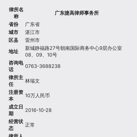
律所名
广东捷高律师事务所
称
省份
广东省
城市
湛江市
区县
雷州市
新城静福路27号朝南国际商务中心9层办公室
地址
08、09、10号
咨询电
0763-3688238
话
律所主
林瑞文
任
注册资
10万人民币
本
成立日
2016-10-28
期
经营状
正常
态
律所人