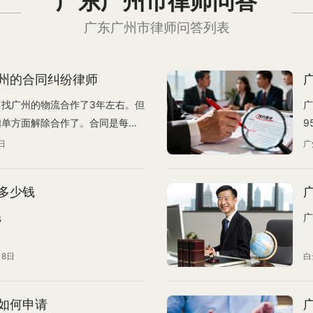
广东广州市律师问答
广东广州市律师问答列表
州的合同纠纷律师
找广州的物流合作了3年左右。但
广
们单方面解除合作了。合同是每年
9
求剩下合同那几个月的补偿。但是
可
日
广
达到50万人民币)，他们不给我
，等我们赔偿了才放货。导致现在
多少钱
是羽绒服,现在已经晚了。错过交货
时按照我方所在管辖权法院解决就
钱
广
？那如果韩国法院要求他们赔偿我
不执行是不是也可以？或者我们可
18日
白
如何申请