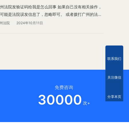
州法院发验证码给我是怎么回事 如果自己没有相关操作，
可能是法院误发信息了，忽略即可。 或者拨打广州的法院
话咨询一下情况。 您可以点击下方链接查询广州各区法院
州法院
2024年10月11日
地址和电话。
联系我们
关注微信
免费咨询
30000
分享本页
次+