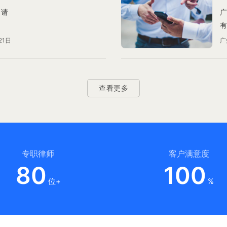
申请
广
有
电
21日
广
的
查看更多
专职律师
客户满意度
80
100
位+
%