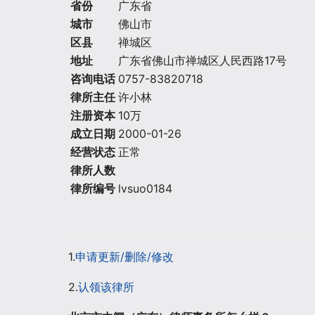
省份
广东省
城市
佛山市
区县
禅城区
地址
广东省佛山市禅城区人民西路17号
咨询电话
0757-83820718
律所主任
许小林
注册资本
10万
成立日期
2000-01-26
经营状态
正常
律所人数
律所编号
lvsuo0184
1.
申请更新/删除/修改
2.
认领该律所