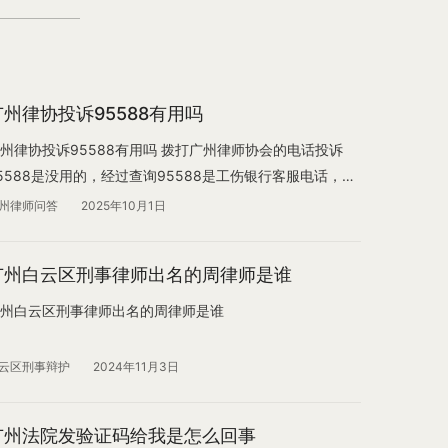
广州律协投诉95588有用吗
州律协投诉95588有用吗 拨打广州律师协会的电话投诉
5588是没用的，经过查询95588是工伤银行客服电话，您
以直接拨打95588选择投诉分机号。
州律师问答
2025年10月1日
广州白云区刑事律师出名的周律师是谁
州白云区刑事律师出名的周律师是谁
云区刑事辩护
2024年11月3日
广州法院发验证码给我是怎么回事