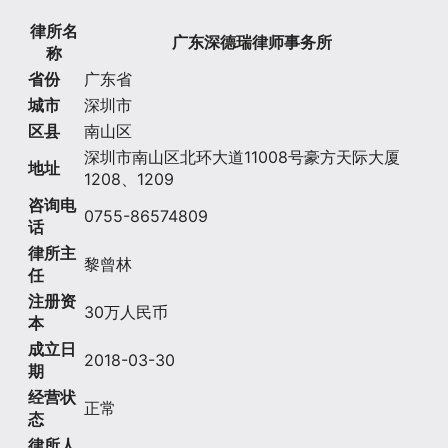
律所名
广东深德瑞律师事务所
称
省份
广东省
城市
深圳市
区县
南山区
深圳市南山区北环大道11008号豪方天际大厦
地址
1208、1209
咨询电
0755-86574809
话
律所主
黎曾林
任
注册资
30万人民币
本
成立日
2018-03-30
期
经营状
正常
态
律所人