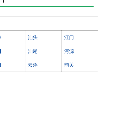
海
汕头
江门
州
汕尾
河源
阳
云浮
韶关