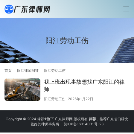
阳江劳动工伤
首页
阳江律师问答
阳江劳动工伤
我上班出现事故想找广东阳江的律
师
阳江劳动工伤
2026年1月22日
Copyright © 2024 律荐®旗下 广东律师网 版权所有
律荐
，推荐广东省口碑比
较好的律师事务所！
皖ICP备16014031号-23