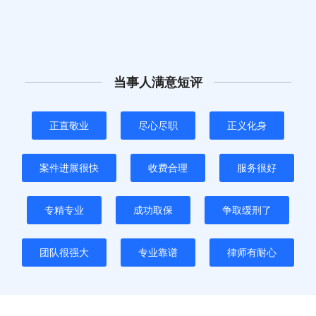
当事人满意短评
正直敬业
尽心尽职
正义化身
案件进展很快
收费合理
服务很好
专精专业
成功取保
争取缓刑了
团队很强大
专业靠谱
律师有耐心