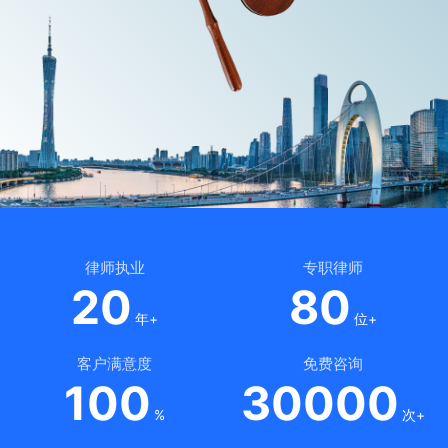
律师执业
专职律师
20
80
年+
位+
客户满意度
免费咨询
100
30000
%
次+