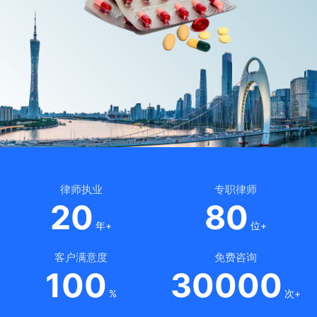
律师执业
专职律师
20
80
年+
位+
客户满意度
免费咨询
100
30000
%
次+