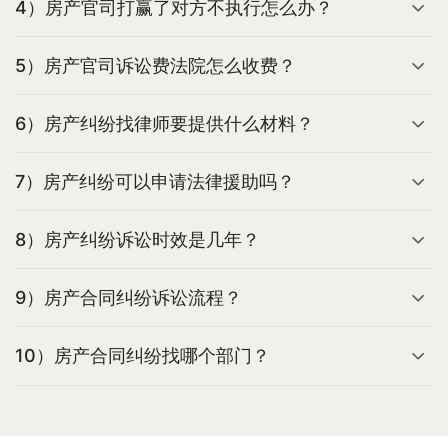
4）房产官司打赢了对方不执行怎么办？
5）房产官司诉讼费法院怎么收费？
6）房产纠纷找律师要提供什么材料？
7）房产纠纷可以申请法律援助吗？
8）房产纠纷诉讼时效是几年？
9）房产合同纠纷诉讼流程？
10）房产合同纠纷找哪个部门？