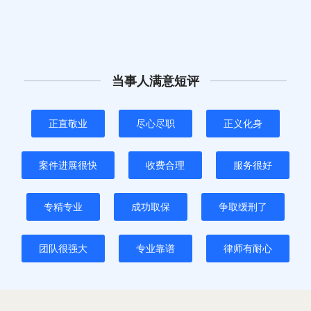
当事人满意短评
正直敬业
尽心尽职
正义化身
案件进展很快
收费合理
服务很好
专精专业
成功取保
争取缓刑了
团队很强大
专业靠谱
律师有耐心