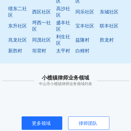
区
区
绩东二社
高沙社
西区社区
同乐社区
东城社区
区
区
埒西一社
盛丰社
东升社区
宝丰社区
联丰社区
区
区
利生社
兆龙社区
同茂社区
益隆村
胜龙村
区
新胜村
坦背村
太平村
白鲤村
小榄镇律师业务领域
中山市小榄镇律师业务领域列表
更多领域
律师团队