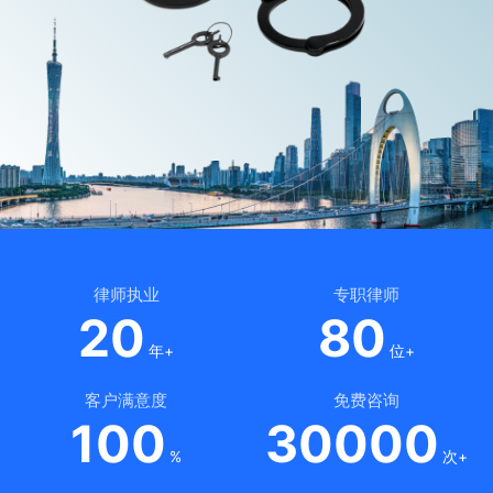
律师执业
专职律师
20
80
年+
位+
客户满意度
免费咨询
100
30000
%
次+