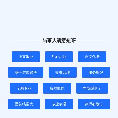
当事人满意短评
正直敬业
尽心尽职
正义化身
案件进展很快
收费合理
服务很好
专精专业
成功取保
争取缓刑了
团队很强大
专业靠谱
律师有耐心