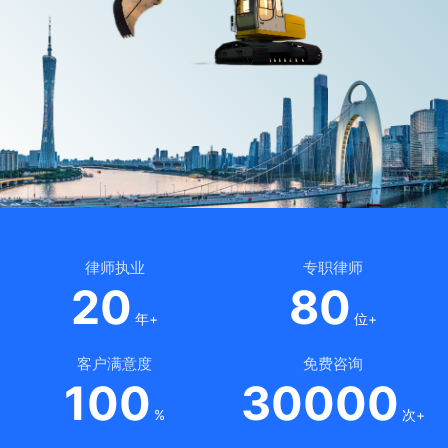
律师执业
专职律师
20
80
年+
位+
客户满意度
免费咨询
100
30000
%
次+