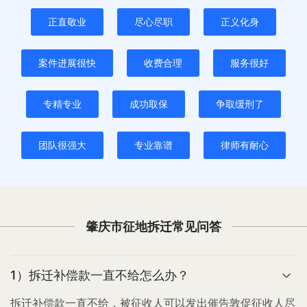
正直敬业
尽心尽职
正义化身
案件进展很快
收费合理
服务很好
专精专业
成功取保
争取缓刑了
团队很强大
专业靠谱
律师有耐心
肇庆市征地拆迁常见问答
1）拆迁补偿款一直不给怎么办？
拆迁补偿款一直不给，被征收人可以发出催告敦促征收人尽