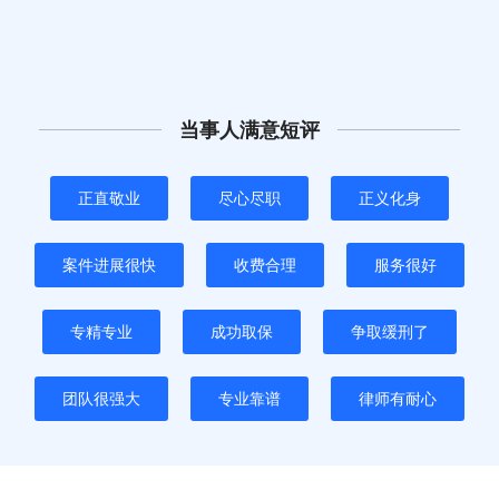
当事人满意短评
正直敬业
尽心尽职
正义化身
案件进展很快
收费合理
服务很好
专精专业
成功取保
争取缓刑了
团队很强大
专业靠谱
律师有耐心