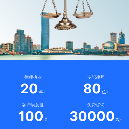
律师执业
专职律师
20
80
年+
位+
客户满意度
免费咨询
100
30000
%
次+